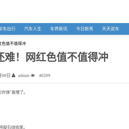
新车出行
汽车人生
车界新讯
今日新秀
天天说车
红色值不值得冲
还难！网红色值不值得冲
月08日
admin
40209
彩炸弹"轰懵了。
；
后用靛石绿收尾。