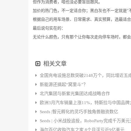
但作为消费者，咱也没必要盲目跟风。
加价的热门色，不一定适合你；黑白灰也不一定就是"
根据自己的用车场景、日常需求、真实预算，选最适合
最后说句实在的：
无论什么颜色，只有那个让你每次走向停车场时，都会
相关文章
全国充电设施总数突破2148万个，同比增近五
新能源还搞起“窝里斗”？
北汽集团与新紫光集团达成战略合作
欧洲3月汽车销量上涨11%，特斯拉与中国品牌
Seeds |智元孵化的灵巧手独角兽融资数亿
Seeds | 小米战投追投，RoboParty完成千万
海尔百亿收购汽车之家 8个月浮亏近9亿美元