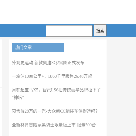
热门文章
外观更运动 新款奥迪SQ2官图正式发布
一箱油1000公里+，BJ60千里版售26.48万起
月销超宝马X5，智己LS6把传统豪华品牌拉下了
“神坛”
预售价28万的一汽-大众新CC猎装车值得选吗？
全新林肯冒险家黑骑士限量版上市 限量500台