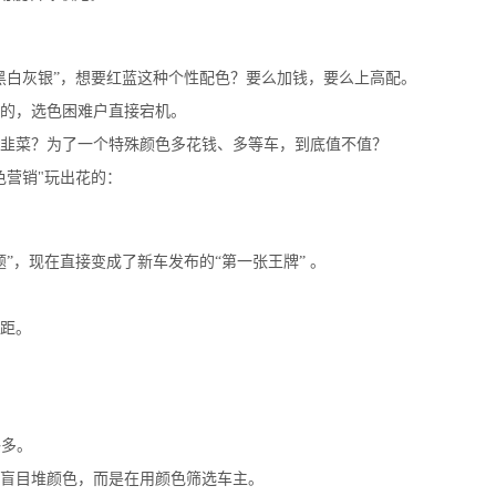
黑白灰银”，想要红蓝这种个性配色？要么加钱，要么上高配。
的，选色困难户直接宕机。
韭菜？为了一个特殊颜色多花钱、多等车，到底值不值？
色营销"玩出花的：
”，现在直接变成了新车发布的“第一张王牌” 。
距。
够多。
盲目堆颜色，而是在用颜色筛选车主。