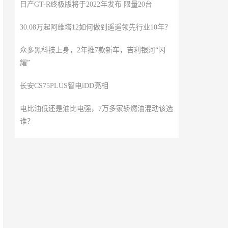
日产GT-R终极版将于2022年发布 限量20台
30.08万起阿维塔12如何做到遥遥领先行业10年？
众多黑科技上身，2年推7款新车，吉利银河“闪
耀”
长安CS75PLUS智电iDD亮相
电比油低还是油比电强，7万多家轿燃油混动该选
谁？