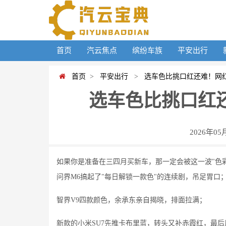
首页
汽云焦点
缤纷车族
平安出行
首页
>
平安出行
>
选车色比挑口红还难！网
选车色比挑口红
2026年05
如果你是准备在三四月买新车，那一定会被这一波"色
问界M6搞起了"每日解锁一款色"的连续剧，吊足胃口
智界V9四款颜色，余承东亲自揭晓，排面拉满；
新款的小米SU7先推卡布里蓝，转头又补赤霞红，最