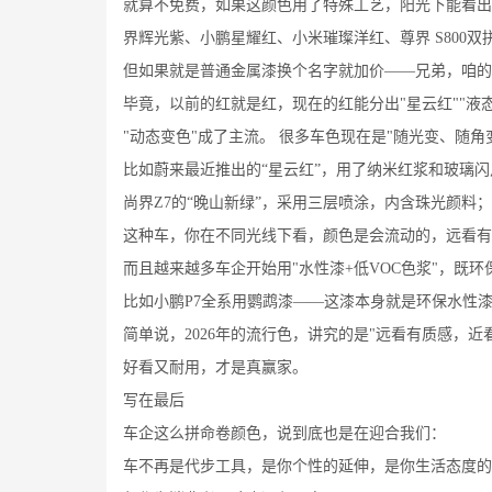
就算不免费，如果这颜色用了特殊工艺，阳光下能看出
界辉光紫、小鹏星耀红、小米璀璨洋红、尊界 S800双
但如果就是普通金属漆换个名字就加价——兄弟，咱的
毕竟，以前的红就是红，现在的红能分出"星云红""液态
"动态变色"成了主流。 很多车色现在是"随光变、随角
比如蔚来最近推出的“星云红”，用了纳米红浆和玻璃闪
尚界Z7的“晚山新绿”，采用三层喷涂，内含珠光颜料；
这种车，你在不同光线下看，颜色是会流动的，远看有
而且越来越多车企开始用"水性漆+低VOC色浆"，既环
比如小鹏P7全系用鹦鹉漆——这漆本身就是环保水性漆
简单说，2026年的流行色，讲究的是"远看有质感，近
好看又耐用，才是真赢家。
写在最后
车企这么拼命卷颜色，说到底也是在迎合我们：
车不再是代步工具，是你个性的延伸，是你生活态度的