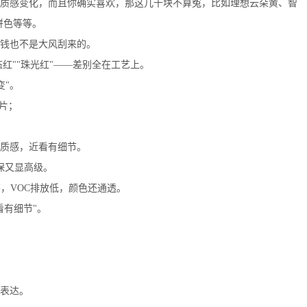
质感变化，而且你确实喜欢，那这几千块不算冤，比如理想云朵黄、智
拼色等等。
钱也不是大风刮来的。
红""珠光红"——差别全在工艺上。
变"。
片；
质感，近看有细节。
保又显高级。
，VOC排放低，颜色还通透。
看有细节"。
表达。