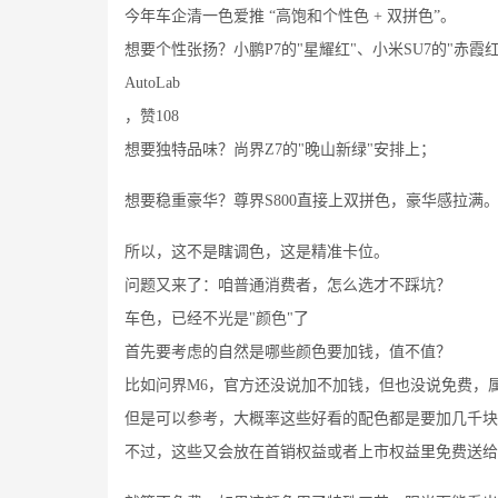
今年车企清一色爱推 “高饱和个性色 + 双拼色”。
想要个性张扬？小鹏P7的"星耀红"、小米SU7的"赤霞
AutoLab
，赞108
想要独特品味？尚界Z7的"晚山新绿"安排上；
想要稳重豪华？尊界S800直接上双拼色，豪华感拉满
所以，这不是瞎调色，这是精准卡位。
问题又来了：咱普通消费者，怎么选才不踩坑？
车色，已经不光是"颜色"了
首先要考虑的自然是哪些颜色要加钱，值不值？
比如问界M6，官方还没说加不加钱，但也没说免费，属
但是可以参考，大概率这些好看的配色都是要加几千块
不过，这些又会放在首销权益或者上市权益里免费送给