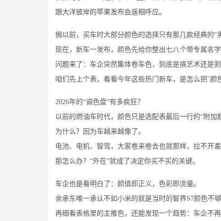
跟大洋彼岸的苹果发布会遥相呼应。
搁以前，买车时大部分颜色的选择只有那几款经典的“
现在，新车一发布，颜色先给你整出七八个带专属名字
问题来了：车企突然集体卷车色，到底是搞艺术还是割
咱们先上个表，看看今年这些热门新车，是怎么把"颜
2026年的“调色盘”有多疯狂？
以前的燃油车时代，颜色只是选配表最后一行的“附加题
为什么？因为车越来越像了。
电池、电机、智驾，大家卷来卷去也就那样，拉不开差
那怎么办？“外在”就成了决定你买不买的关键。
车企也是看明白了：颜值即正义，色彩即流量。
余承东唯一承认不如小米的就是当时的智界S7颜色不
再细看表格里的主推色，还能发现一个趋势：车企不再