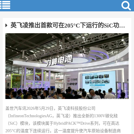
英飞凌推出首款可在205°C下运行的SiC功率模块 适用于电动汽车逆变器
盖世汽车讯2026年5月29日，英飞凌科技股份公司
（InfineonTechnologiesAG，英飞凌）推出全新的1300V碳化硅
（SiC）模块，该模块属于HybridPACK™Drive系列，可在高达
205°C的温度下连续运行。这一温度提升使汽车原始设备制造商