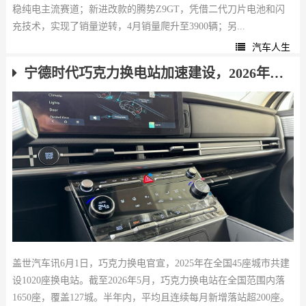
稳纯电主流赛道；新进改款的腾势Z9GT，凭借二代刀片电池和闪
充技术，实现了销量逆转，4月销量爬升至3900辆；另...
汽车人生
宁德时代巧克力换电站加速建设，2026年将超3000座
盖世汽车讯6月1日，巧克力换电官宣，2025年在全国45座城市共建
设1020座换电站。截至2026年5月，巧克力换电站在全国范围内落
1650座，覆盖127城。半年内，平均且连续每月新增落站超200座。