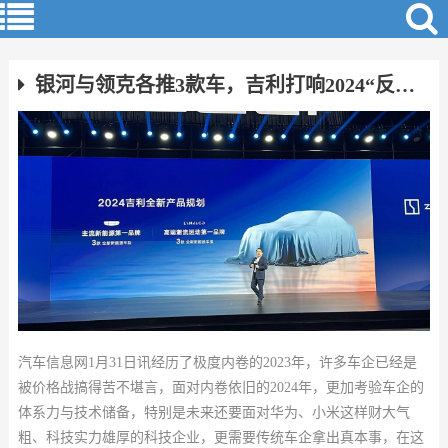
银河与领克各推3款车，吉利打响2024“反击战”
汽车信息网1月31日讯经历了极度内卷的2023年，许多车企已经是
被价格战搞得苦不堪言，面对内卷依旧的2024年，更加考验车企的
体系力与技术储备，特别是未来还要面对华为、小米这样财大气
粗、科技实力雄厚的科技企业，更需要传统车企拿出真本事，在这