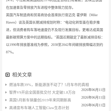
24%，不过距离英国政府33%的既定目标仍有差距，反映出该国
在加速普及零排放汽车进程中整体阻力犹存。
英国汽车制造商和贸易商协会首席执行官迈克·霍伊斯（Mike
Hawes）谈及英国长期减排规划时称：“电动化转型虽在稳步推
进，但消费者购车落地速度仍不及现行发展目标，更难达成英国
最新碳预算方案中的远期指标。”英国近期敲定了最新减排目标：
以1990年排放基准线为参照，2038至2042年间碳排放降幅达到约
87%。
相关文章
燃油车跌39%，新能源涨不动了？5月车市的真相
2026年06月11日
智界V9开启全国首批交付 大定破1.8万台
2026年06月11日
英国5月新车销量创2019年来同期新高
2026年06月11日
高通宣布车端人工智能Claw生态计划