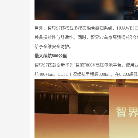
另外，智界S7还搭载多模态融合感知系统、HUAWEI DA
兼备操控性与舒适性。同时，智界S7车身高强钢+铝合金
给予全维安全防护。
最大续航800公里
智界S7搭载全新华为“巨鲸”800V高压电池平台，使用业
航400+km。CLTC工况续航里程超800km，在0.203