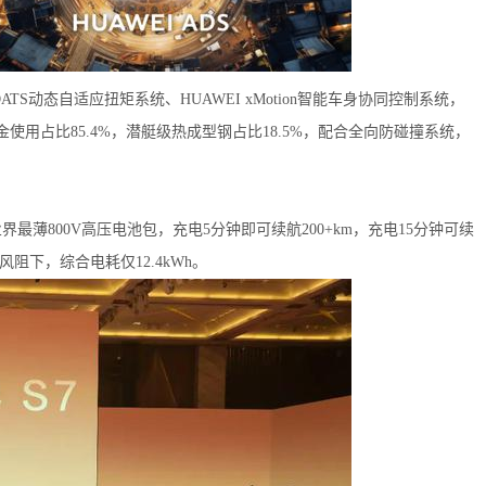
TS动态自适应扭矩系统、HUAWEI xMotion智能车身协同控制系统，
使用占比85.4%，潜艇级热成型钢占比18.5%，配合全向防碰撞系统，
界最薄800V高压电池包，充电5分钟即可续航200+km，充电15分钟可续
超低风阻下，综合电耗仅12.4kWh。