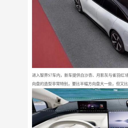
进入智界S7车内，新车提供白沙杏、月影灰与雀羽红
向盘的造型非常特别，要比半幅方向盘大一些，但又比