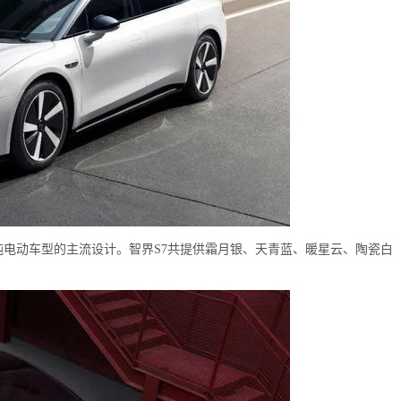
纯电动车型的主流设计。智界S7共提供霜月银、天青蓝、暖星云、陶瓷白