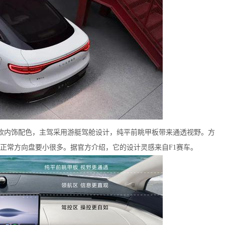
3款内饰配色，主驾采用游艇驾舱设计，纯平前眺甲板带来通透视野。方
正常方向盘要小很多。据官方介绍，它的设计灵感来自F1赛车。