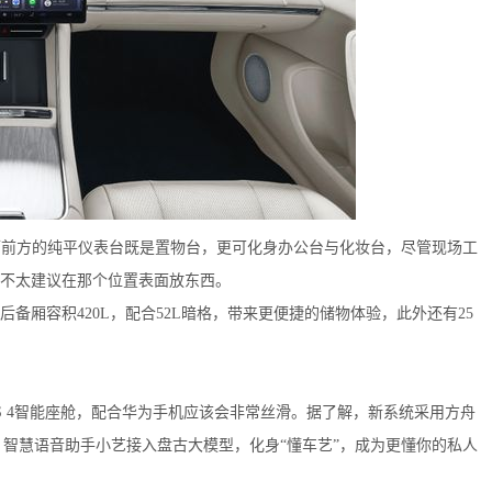
而前方的纯平仪表台既是置物台，更可化身办公台与化妆台，尽管现场工
不太建议在那个位置表面放东西。
后备厢容积420L，配合52L暗格，带来更便捷的储物体验，此外还有25
yOS 4智能座舱，配合华为手机应该会非常丝滑。据了解，新系统采用方舟
。智慧语音助手小艺接入盘古大模型，化身“懂车艺”，成为更懂你的私人