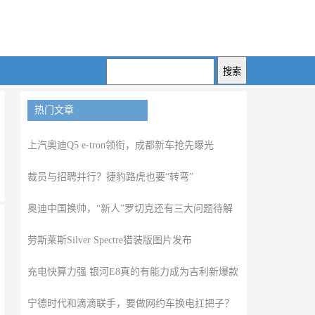
热门文章
上汽奥迪Q5 e-tron领衔，成都新车抢先曝光
裁员与招聘并行？捷豹路虎也要“转弯”
奥迪中国换帅，“新人”罗切克还有三大问题待解
劳斯莱斯Silver Spectre猎装版图片发布
充电快算力强 银河E8真的有能力成为吉利新爆款
宁德时代和滴滴联手，要做网约车换电扛把子？