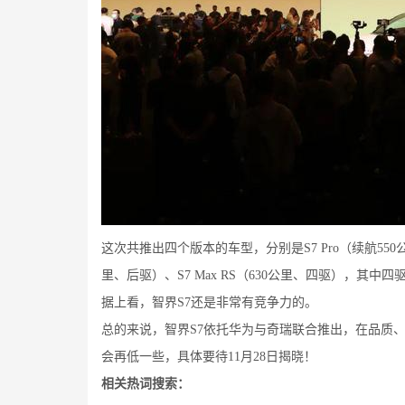
这次共推出四个版本的车型，分别是S7 Pro（续航550公里
里、后驱）、S7 Max RS（630公里、四驱），其中四
据上看，智界S7还是非常有竞争力的。
总的来说，智界S7依托华为与奇瑞联合推出，在品质、
会再低一些，具体要待11月28日揭晓！
相关热词搜索：