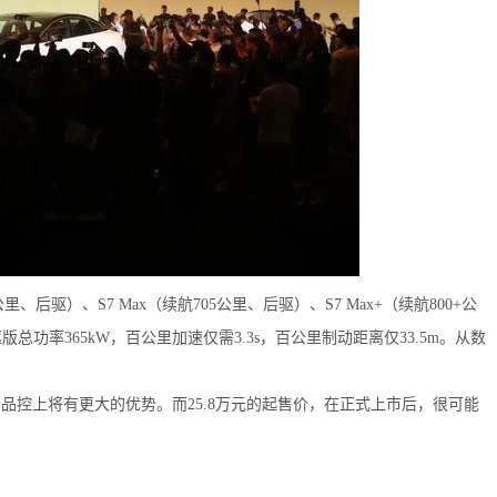
、后驱）、S7 Max（续航705公里、后驱）、S7 Max+（续航800+公
驱版总功率365kW，百公里加速仅需3.3s，百公里制动距离仅33.5m。从数
品控上将有更大的优势。而25.8万元的起售价，在正式上市后，很可能