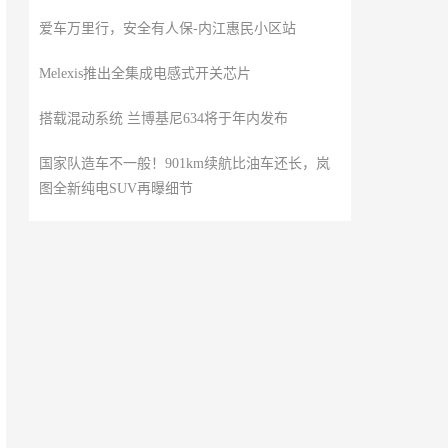
爱车万里行，安全有人保-内江惠民小区站
Melexis推出全集成电感式开关芯片
搭载混动系统 兰博基尼634将于年内发布
国家队造车不一般！901km续航比油车还长，岚
图全新纯电SUV再曝细节