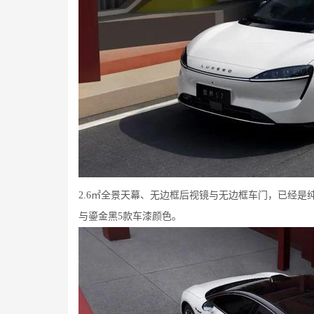
2.6㎡全景天幕、无边框后视镜与无边框车门，已经是
与鎏金黑5款车漆颜色。