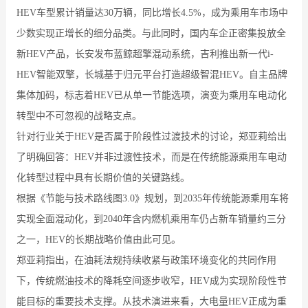
HEV车型累计销量达30万辆，同比增长4.5%，成为乘用车市场中
少数实现正增长的细分品类。与此同时，国内车企正密集投放全
新HEV产品，长安发布蓝鲸超擎混动系统，吉利推出新一代i-
HEV智能双擎，长城基于归元平台打造超级智混HEV。自主品牌
集体加码，标志着HEV已从单一节能选项，演变为乘用车电动化
转型中不可忽视的战略支点。
针对行业关于HEV是否属于阶段性过渡技术的讨论，郑亚莉给出
了明确回答：HEV并非过渡性技术，而是在传统能源乘用车电动
化转型过程中具有长期价值的关键路线。
根据《节能与技术路线图3.0》规划，到2035年传统能源乘用车将
实现全面混动化，到2040年含内燃机乘用车仍占新车销量约三分
之一，HEV的长期战略价值由此可见。
郑亚莉指出，在油耗法规持续收紧与政策环境变化的共同作用
下，传统燃油技术的降耗空间逐步收窄，HEV成为实现阶段性节
能目标的重要技术支撑。从技术演进来看，大电量HEV正成为重