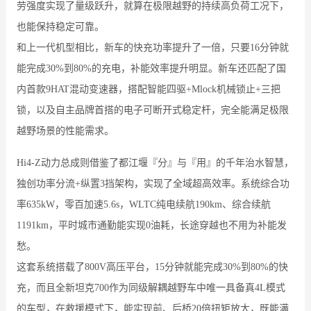
劳强度实现了量级跃升，就算在极限越野的持续高负荷工况下，
也能保持稳定可靠。
和上一代机型相比，新车的快充功率提升了一倍，只要16分钟就
能完成30%到80%的充电，补能效率提升明显。新车还匹配了国
内首款9HAT混动变速器，搭配智能四驱+Mlock机械锁止+三把
锁，以及自主品牌首搭的电子可断开式稳定杆，完全能满足极限
越野场景的性能需求。
Hi4-Z动力总成则借鉴了都江堰『分』与『用』的千年治水智慧，
独创功率分流+纵置3挡架构，实现了全域超高效率。系统综合功
率635kW，零百加速5.6s，WLTC纯电续航190km、综合续航
1191km，平时城市通勤能实现0油耗，长途穿越也不用为补能发
愁。
这套系统搭载了800V高压平台，15分钟就能完成30%到80%的快
充，而且全新坦克700作为同级解耦越野车中唯一具备真4L模式
的车型，在救援模式下，能实现前、后桥20倍扭矩放大，既能满