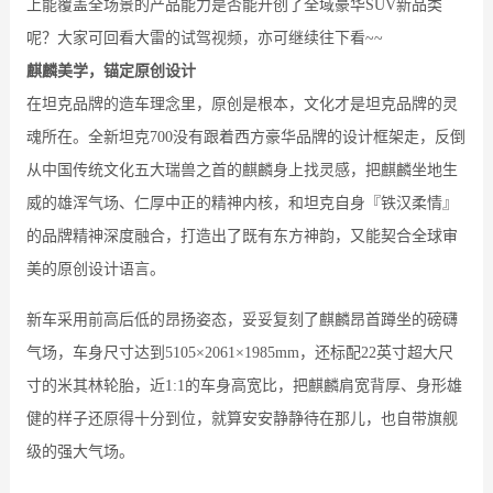
上能覆盖全场景的产品能力是否能开创了全域豪华SUV新品类
呢？大家可回看大雷的试驾视频，亦可继续往下看~~
麒麟美学，锚定原创设计
在坦克品牌的造车理念里，原创是根本，文化才是坦克品牌的灵
魂所在。全新坦克700没有跟着西方豪华品牌的设计框架走，反倒
从中国传统文化五大瑞兽之首的麒麟身上找灵感，把麒麟坐地生
威的雄浑气场、仁厚中正的精神内核，和坦克自身『铁汉柔情』
的品牌精神深度融合，打造出了既有东方神韵，又能契合全球审
美的原创设计语言。
新车采用前高后低的昂扬姿态，妥妥复刻了麒麟昂首蹲坐的磅礴
气场，车身尺寸达到5105×2061×1985mm，还标配22英寸超大尺
寸的米其林轮胎，近1:1的车身高宽比，把麒麟肩宽背厚、身形雄
健的样子还原得十分到位，就算安安静静待在那儿，也自带旗舰
级的强大气场。