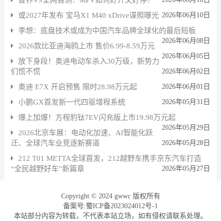
或2027年发布 宝马X1 M40 xDrive谍照曝光
2026年06月10日
李想：底盘技术或成为中国汽车品牌全球化的最后短板
2026年06月08日
2026款比亚迪海鸥上市 售价6.99-8.59万元
2026年06月05日
放下身段！奥迪电动车杀入30万级，新势力
们慌不慌
2026年06月02日
奥迪 E7X 开启预售 限时28.98万元起
2026年06月01日
小鹏GX首发新一代四驱增程系统
2026年05月31日
爆上加爆！方程豹钛7EV闪充版上市19.98万元起
2026年05月29日
2026北京车展：电动化加速、AI智能化跃
迁、全球汽车业竞逐新赛道
2026年05月28日
212 T01 METTA全球首发，212越野车携手京东汽车打造
“全民越野好车”新篇章
2026年05月27日
Copyright © 2024 gwwc 版权所有
备案号:蜀ICP备2023024012号-1
本站部分内容为转载，不代表本站立场，如有侵权请联系处理。