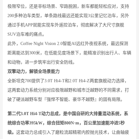
极限窄位，还是非标场景、窄路脱困，新车都能轻松应对，支持
200多种泊车类型，单条路线最远还能实现3公里记忆泊车，另外
通过手机APP就能实现车外遥控泊车，彻底解决了大尺寸旗舰
SUV泊车难的痛点。
此外，Coffee Night Vision 2.0智能AI远红外夜视系统，最远探测
距离能达到300米，在低能见度场景下，能精准识别出行人、车辆
和动物，进一步筑牢出行安全防线。
双擎动力，解锁全场景能力
全新坦克700提供了3.0T Hi4-T和2.0T Hi4-Z两套旗舰动力选择，
这两套动力系统分别对应极限越野和城市泛越野的不同需求，打
破了硬派越野车型『强悍不智能、豪华不越野』的固有局限。
第二代3.0T Hi4-T动力总成，是中国自研的大排量混动系统，系
统综合功率395kW，综合扭矩800N·m，百公里加速能冲进5秒
级。
这套动力总成引入了磨粒流超精密内腔抛光技术，让曲轴疲