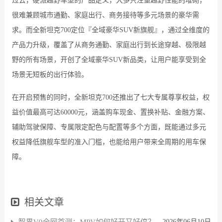
过去，硬派越野车型的产品定义，大多只注重越野性能的堆砌，
很难兼顾城市通勤、家庭出行、商务接待等多元场景的豪华需
求。而全新坦克700定位『全域豪华SUV新旗舰』，通过全维度的
产品力升级，覆盖了从商务通勤、家庭出行到长途穿越、极限越
野的所有场景，开创了全域豪华SUV新品类，让用户能享受到全
场景无短板的出行体验。
在开启预售的同时，全新坦克700还推出了七大专属尊享权益，权
益价值最高可达60000元，涵盖购车现金、置换补贴、金融方案、
辅助驾驶保障、专属限定配色与配置等多个方面，既能通过多元
权益降低旗舰车型的准入门槛，也能给用户带来全周期的用车保
障。
相关文章
智界V9全网首测：MPV如何好开又好停？
2026年06月10日