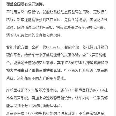
覆盖全国所有公开道路。
平时用自然口语指令，就能让系统动态调整驾驶策略、更改行车
路线，新车还能精准预判路口盲区、鬼探头等隐患，实现防御性
驾驶，同时通过CoT推理面板，把智驾决策过程全程展示出来，
消除人机共驾时的信息差和焦虑感。
智能座舱方面，全新一代Coffee OS 3智能座舱，依托算力升级的
硬件平台，给新车带来了丝滑流畅的交互体验。全车7屏智能组
合，能满足全座舱的交互需求，
其中17.3英寸3K后排吸顶屏和中
控大屏都拿到了莱茵三重护眼认证，
行业首发的系统级色觉辅助
系统，还能兼顾不同人群的用车需求。
座舱里标配了5.4L智能冷暖冰箱，还有21个扬声器打造的7.1.4杜
比全景声系统，再加上全速域静音舱设计，让车内每一位乘员都
能享受到不分主次的均衡舒适体验。
新车还搭载了行业领先的智能融合泊车系统，不管是常规泊车、