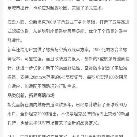
足城市出行，也能应对越野脱困，兼顾了多元需求。
底盘方面，全新坦克700以非承载式车身为基础，打造了五层递进
式滤振体系，从轮胎到座椅系统层层吸能，优化了全场景的乘坐
舒适性。
新车还给用户提供了螺簧与空簧双底盘方案，1900兆帕级合金螺
簧版本，可靠性强，而且改装潜力很大，创新的S型鹤颈导流阀设
计，还进一步优化了新车的乘坐舒适性；空簧版本配备了电磁减
振器，支持120mm大范围的6挡高度调节，每秒能实现100次阻尼
自适应，能适配不同路况的行驶需求。
品类创新，拓界高端市场
坦克品牌在国内越野赛道深耕多年，已经累计收获了全球近90万
用户，全新坦克700的推出，不仅是坦克品牌持续向上突破的新里
程碑，也给豪华SUV市场带来了全新的品类定义。