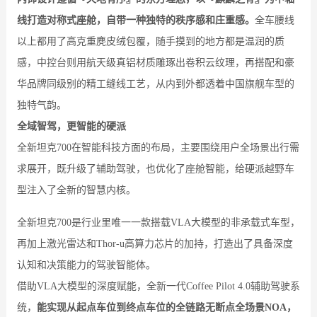
线打造对称式座舱，自带一种独特的秩序感和庄重感。
全车腰线
以上都用了高克重麂皮绒包覆，随手摸到的地方都是温润的质
感，中控台则用航天级真铝材质雕琢出卷积云纹理，再搭配和豪
华品牌同级别的精工缝线工艺，从内到外都透着中国旗舰车型的
独特气韵。
全域智驾，更智能的硬派
全新坦克700在智能科技方面的布局，主要围绕用户全场景出行需
求展开，既升级了辅助驾驶，也优化了座舱智能，给硬派越野车
型注入了全新的智慧内核。
全新坦克700是行业里唯一一款搭载VLA大模型的非承载式车型，
再加上激光雷达和Thor-u高算力芯片的加持，打造出了具备深度
认知和决策能力的驾驶智能体。
借助VLA大模型的深度赋能，全新一代Coffee Pilot 4.0辅助驾驶系
统，
能实现从起点车位到终点车位的全链路无断点全场景NOA，