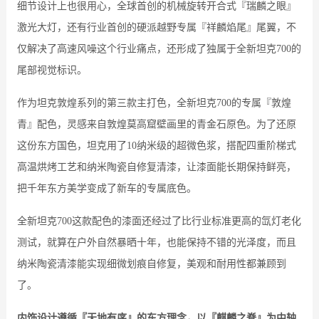
细节设计上也很用心，全球首创的机械旋转开合式『瑞麟之眼』
激光大灯，还有行业首创的硬派越野专属『祥麟焰尾』尾翼，不
仅解决了高速风噪这个行业痛点，还形成了独属于全新坦克700的
尾部视觉标识。
作为坦克敦煌系列的第三款主打色，全新坦克700的专属『敦煌
青』配色，灵感来自敦煌莫高窟壁画里的青金石原色。为了还原
这份东方国色，坦克用了10纳米级的超微色浆，搭配四重阶梯式
高温烘烤工艺和纳米陶瓷自修复清漆，让漆面能长期保持鲜亮，
把千年东方美学变成了新车的专属底色。
全新坦克700这款配色的漆面还经过了比行业标准更高的氙灯老化
测试，就算在户外自然暴晒十年，也能保持不错的光泽度，而且
纳米陶瓷清漆能实现细微划痕自修复，美观和耐用性都兼顾到
了。
内饰设计遵循『天地有序』的东方理念，以『麒麟之脊』为中轴