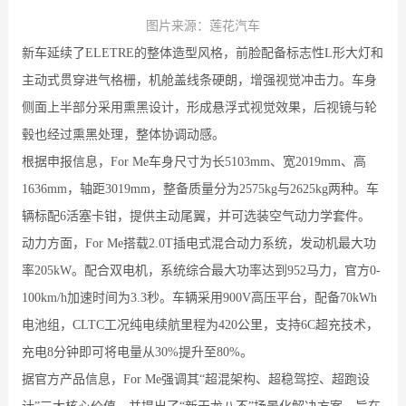
图片来源：莲花汽车
新车延续了ELETRE的整体造型风格，前脸配备标志性L形大灯和
主动式贯穿进气格栅，机舱盖线条硬朗，增强视觉冲击力。车身
侧面上半部分采用熏黑设计，形成悬浮式视觉效果，后视镜与轮
毂也经过熏黑处理，整体协调动感。
根据申报信息，For Me车身尺寸为长5103mm、宽2019mm、高
1636mm，轴距3019mm，整备质量分为2575kg与2625kg两种。车
辆标配6活塞卡钳，提供主动尾翼，并可选装空气动力学套件。
动力方面，For Me搭载2.0T插电式混合动力系统，发动机最大功
率205kW。配合双电机，系统综合最大功率达到952马力，官方0-
100km/h加速时间为3.3秒。车辆采用900V高压平台，配备70kWh
电池组，CLTC工况纯电续航里程为420公里，支持6C超充技术，
充电8分钟即可将电量从30%提升至80%。
据官方产品信息，For Me强调其“超混架构、超稳驾控、超跑设