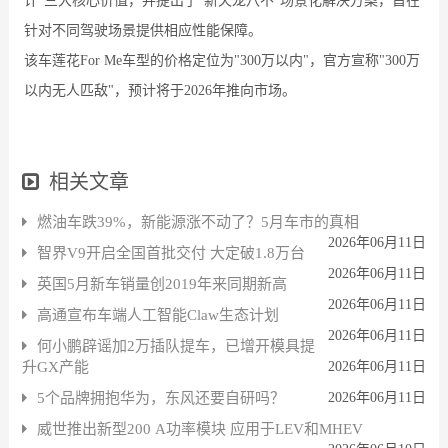
计”三大核心价值，并提出了“新天龙八不”场景化解决方案，旨在
针对不同驾驶场景提供相应性能保障。
该车莲花For Me车型的价格定位为"300万以内"，官方宣称"300万
以内无人匹敌"，预计将于2026年推向市场。
相关文章
燃油车跌39%，新能源涨不动了？5月车市的真相
2026年06月11日
智界V9开启全国首批交付 大定破1.8万台
2026年06月11日
英国5月新车销量创2019年来同期新高
2026年06月11日
高通宣布车端人工智能Claw生态计划
2026年06月11日
何小鹏辟谣加2万插队提车，已增开模具提
升GX产能
2026年06月11日
5个品牌拥抱华为，东风还要自研吗？
2026年06月11日
威世推出新型200 A功率模块 应用于LEV和MHEV