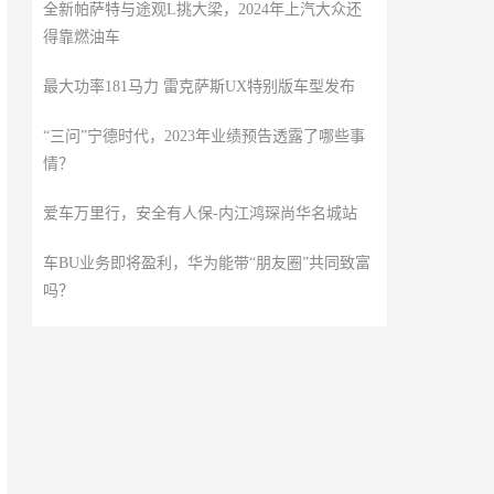
全新帕萨特与途观L挑大梁，2024年上汽大众还
得靠燃油车
最大功率181马力 雷克萨斯UX特别版车型发布
“三问”宁德时代，2023年业绩预告透露了哪些事
情？
爱车万里行，安全有人保-内江鸿琛尚华名城站
车BU业务即将盈利，华为能带“朋友圈”共同致富
吗？