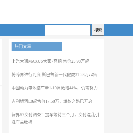
热门文章
上汽大通MAXUS大家7亮相 售价25.98万起
将跨界进行到底 斯巴鲁新一代傲虎31.28万起售
中国动力电池装车量1-10月激增44%，仍需努力
吉利银河E8起售价17.58万，爆款之路已开启
智界S7交付调查：提车等待三个月，交付混乱引
准车主吐槽