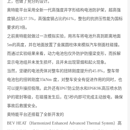
上，也做了充分的设计。
奥特能平台采用全新一代高强度井字形结构电池防护架，超高强
度钢占比37.5%，高强度钢占比约61%，整包的抗挤压性能为国标
要求的3倍。
之前奥特能就做过一次模拟实验，用吊车将电池升高到距离地面
5m的高度，并在地面放置了金属圆柱体来模拟汽车侧面柱碰撞。
而通过实验结果来看，动力电池包仅外防护防撞梁变形，而拆解
显示电池组并未发生损坏，且并未出现冒烟和起火现象。
当然，坚硬的电池壳体对整车的扭转刚度提升约45.8%，整车带
电池包的扭转刚度35kNm·度，对整车安全有促进作用的同时，也
可以提升操控极限。此外还有IP67防尘防水和IP6K9K高压喷水防
护的密封等级，在碰撞发生后，在5秒内即可完成主动放电，确保
事故后救援安全。
奥特能平台还搭载了全新开发的
BEV HEAT（Harmonized Enhanced Advanced Thermal System）高