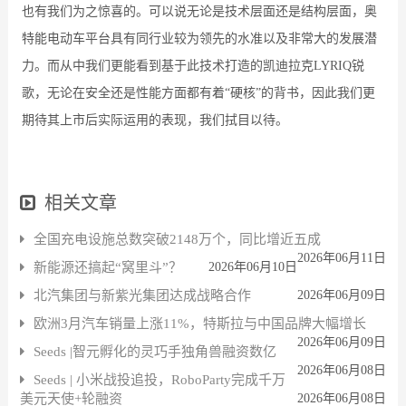
也有我们为之惊喜的。可以说无论是技术层面还是结构层面，奥
特能电动车平台具有同行业较为领先的水准以及非常大的发展潜
力。而从中我们更能看到基于此技术打造的凯迪拉克LYRIQ锐
歌，无论在安全还是性能方面都有着“硬核”的背书，因此我们更
期待其上市后实际运用的表现，我们拭目以待。
相关文章
全国充电设施总数突破2148万个，同比增近五成
2026年06月11日
新能源还搞起“窝里斗”？
2026年06月10日
北汽集团与新紫光集团达成战略合作
2026年06月09日
欧洲3月汽车销量上涨11%，特斯拉与中国品牌大幅增长
2026年06月09日
Seeds |智元孵化的灵巧手独角兽融资数亿
2026年06月08日
Seeds | 小米战投追投，RoboParty完成千万
美元天使+轮融资
2026年06月08日