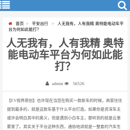
首页
>
平安出行
>
人无我有，人有我精 奥特能电动车平
台为何如此能打？
人无我有，人有我精 奥特
能电动车平台为何如此能
打？
admin
56526
【EV视界原创】也许现在当您在购买一款新车的时候，商家往往
提到最多的，就是这款车基于什么平台打造。如果你是资深车主
或许会明白其中的奥义，但是遇到小白车主，那听到的就是云里
雾里了。其实关于平台这种东西，通俗地讲就是一整套的汽车生