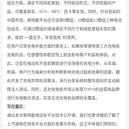
组合方案，满足不同续航里程、不同驱动形式、不同性能的产
品，可覆盖轿车、SUV、MPV、皮卡等车型。同时，针对目前的
中国市场，奥特能平台还可适用8模组、10模组和12模组三种电池
包组合，可通过模组的增减满足不同尺寸和续航里程车型的需
求，做到“一盘在手，车型我有”的境界。
在用户日常充电补能方面的需求上，如果经常使用第三方充电桩
充电的话，在便捷性和稳定性上就会影响客户利益和体验。对
此，泛亚在电动车开发前期就进行全场景的充电分析，从车端、
桩端、用户行为端来分析和判断影响充电过程和效果的因素，籍
此开发了充电异常检测算法，进行台架系统和整车级别的主动故
障注入测试。同时，还对充电桩市场占有率TOP10的运营商品牌
进行充电融合测试，实现主流充电桩品牌的全覆盖。
写在最后：
通过本次奥特能电动车平台技术公开课，我们也更详细的了解了
上汽通用在纯电平台方面的发展与布局，这之中有我们熟知的，