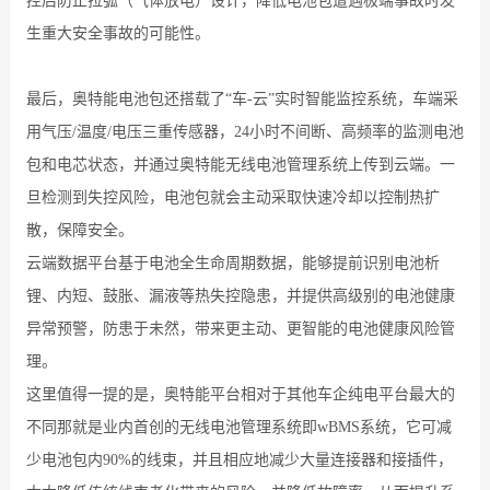
控后防止拉弧（气体放电）设计，降低电池包遭遇极端事故时发
生重大安全事故的可能性。
最后，奥特能电池包还搭载了“车-云”实时智能监控系统，车端采
用气压/温度/电压三重传感器，24小时不间断、高频率的监测电池
包和电芯状态，并通过奥特能无线电池管理系统上传到云端。一
旦检测到失控风险，电池包就会主动采取快速冷却以控制热扩
散，保障安全。
云端数据平台基于电池全生命周期数据，能够提前识别电池析
锂、内短、鼓胀、漏液等热失控隐患，并提供高级别的电池健康
异常预警，防患于未然，带来更主动、更智能的电池健康风险管
理。
这里值得一提的是，奥特能平台相对于其他车企纯电平台最大的
不同那就是业内首创的无线电池管理系统即wBMS系统，它可减
少电池包内90%的线束，并且相应地减少大量连接器和接插件，