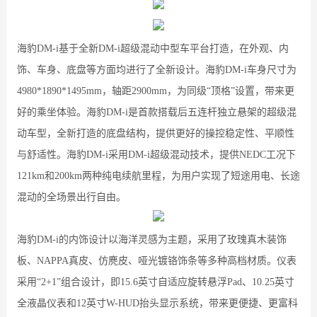
海豹DM-i基于全新DM-i超级混动中型车平台打造，在外观、内
饰、车身、底盘等方面均进行了全新设计。海豹DM-i车身尺寸为
4980*1890*1495mm，轴距2900mm，为同级“顶格”设置，带来更
好的乘坐体验。海豹DM-i是首款搭载后五连杆独立悬架的超级混
动车型，全新打造的底盘结构，提供更好的操控稳定性、平顺性
与舒适性。海豹DM-i采用DM-i超级混动技术，提供NEDC工况下
121km和200km两种纯电续航里程，为用户实现了短途用电、长途
混动的全场景出行自由。
海豹DM-i的内饰设计以海洋灵感为主题，采用了玫瑰真木装饰
板、NAPPA真皮、仿麂皮、哑光镀铬饰条等多种高档材质。仪表
采用“2+1”组合设计，即15.6英寸自适应旋转悬浮Pad、10.25英寸
全液晶仪表和12英寸W-HUD抬头显示系统，带来更便捷、更富科