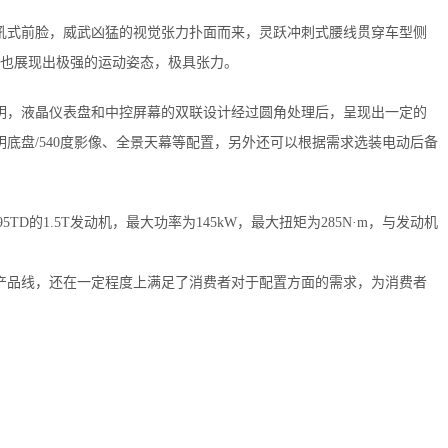
家族狮吼式前脸，威武凶猛的视觉张力扑面而来，灵跃冲刺式腰线贯穿车型侧
也展现出极强的运动姿态，极具张力。
次感分明，液晶仪表盘和中控屏幕的双联设计经过圆角处理后，呈现出一定的
明底盘/540度影像、全景天幕等配置，另外还可以根据需求选装电动后备
95TD的1.5T发动机，最大功率为145kW，最大扭矩为285N·m，与发动机
风风行产品线，还在一定程度上满足了消费者对于配置方面的需求，为消费者