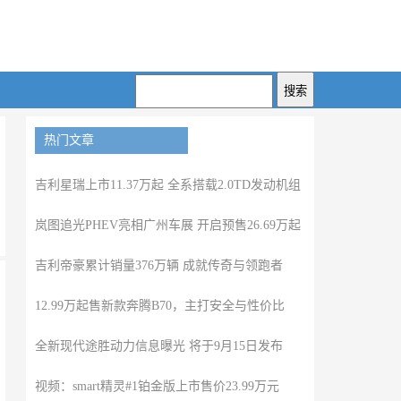
热门文章
吉利星瑞上市11.37万起 全系搭载2.0TD发动机组
岚图追光PHEV亮相广州车展 开启预售26.69万起
吉利帝豪累计销量376万辆 成就传奇与领跑者
12.99万起售新款奔腾B70，主打安全与性价比
全新现代途胜动力信息曝光 将于9月15日发布
视频：smart精灵#1铂金版上市售价23.99万元