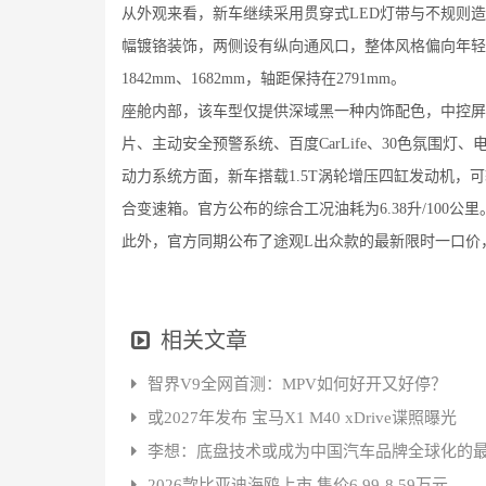
从外观来看，新车继续采用贯穿式LED灯带与不规则
幅镀铬装饰，两侧设有纵向通风口，整体风格偏向年轻化
1842mm、1682mm，轴距保持在2791mm。
座舱内部，该车型仅提供深域黑一种内饰配色，中控屏幕尺寸
片、主动安全预警系统、百度CarLife、30色氛围
动力系统方面，新车搭载1.5T涡轮增压四缸发动机，可
合变速箱。官方公布的综合工况油耗为6.38升/100公里
此外，官方同期公布了途观L出众款的最新限时一口价，起
相关文章
智界V9全网首测：MPV如何好开又好停？
或2027年发布 宝马X1 M40 xDrive谍照曝光
李想：底盘技术或成为中国汽车品牌全球化的
2026款比亚迪海鸥上市 售价6.99-8.59万元