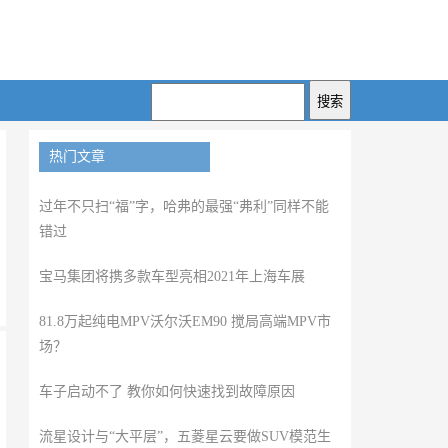
热门文章
过年不只扫“福”字，哈弗的最强“弗利”同样不能
错过
宝马集团将携多款车型亮相2021年上海车展
81.8万起纯电MPV沃尔沃EM90 搅局高端MPV市
场？
车子启动不了 教你如何快速找到故障原因
流星设计与“大平层”，五菱星云要做SUV模范生