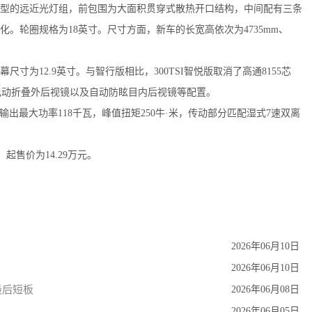
造型的远近光灯组，前包围为大面积贯穿式散热开口结构，中间配有三条
。轮圈规格为18英寸。尺寸方面，新车的长宽高依次为4735mm、
为12.9英寸。与智行版相比，300TSI智悦版取消了高通8155芯
灯、电动折叠外后视镜以及自动防眩目内后视镜等配置。
输出最大功率118千瓦，峰值扭矩250牛·米，传动部分匹配湿式7速双离
。
售价为14.29万元。
2026年06月10日
2026年06月10日
最后短板
2026年06月08日
2026年06月05日