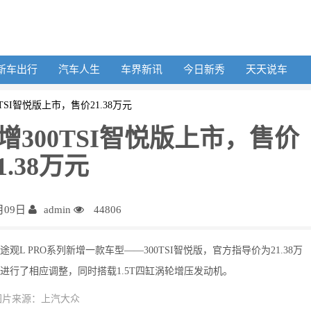
新车出行
汽车人生
车界新讯
今日新秀
天天说车
0TSI智悦版上市，售价21.38万元
新增300TSI智悦版上市，售价
1.38万元
月09日
admin
44806
观L PRO系列新增一款车型——300TSI智悦版，官方指导价为21.38万
行了相应调整，同时搭载1.5T四缸涡轮增压发动机。
图片来源：上汽大众