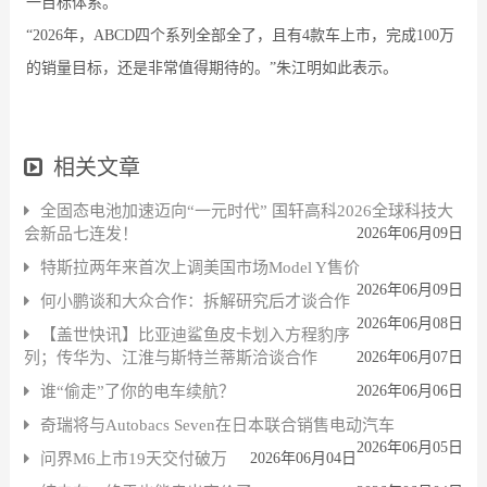
一目标体系。
“2026年，ABCD四个系列全部全了，且有4款车上市，完成100万
的销量目标，还是非常值得期待的。”朱江明如此表示。
相关文章
全固态电池加速迈向“一元时代” 国轩高科2026全球科技大
会新品七连发！
2026年06月09日
特斯拉两年来首次上调美国市场Model Y售价
2026年06月09日
何小鹏谈和大众合作：拆解研究后才谈合作
2026年06月08日
【盖世快讯】比亚迪鲨鱼皮卡划入方程豹序
列；传华为、江淮与斯特兰蒂斯洽谈合作
2026年06月07日
谁“偷走”了你的电车续航？
2026年06月06日
奇瑞将与Autobacs Seven在日本联合销售电动汽车
2026年06月05日
问界M6上市19天交付破万
2026年06月04日