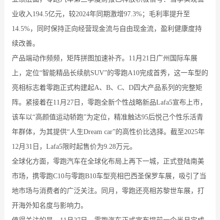
业收入194.5亿元，较2024年同期激增97.3%；毛利率提升至
14.5%，同时保持正向经营现金流与自由现金流，盈利健康度持
续改善。
产品端动作频频，矩阵拼图加速补齐。11月21日广州国际车展
上，定位“智能精品长续航SUV”的零跑A10完成首秀，这一车型的
亮相标志着零跑正式构建起A、B、C、D四大产品系列的完整矩
阵。紧接着在11月27日，零跑全新个性战略新品Lafa5宣布上市，
该车以“高颜值运动轿跑”为定位，精准触达95后悦己个性乐活青
年群体，为其提供“人生Dream car”的高性价比选择。截至2025年
12月31日，Lafa5限时起售价为9.28万元。
全球化方面，零跑汽车在全球化布局上再下一城，正式登陆南美
市场，携零跑C10与零跑B10车型亮相巴西圣保罗车展，吸引了当
地市场与消费者的广泛关注。同月，零跑还亮相苏黎世车展，打
开海外知名度与影响力。