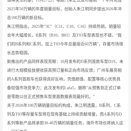
值得关注的是，11月27日，零跑汽车正式宣布提前一个半月完成
2025年50万辆的年度销量目标，创始人朱江明同步提出2026年冲
击100万辆的新目标。
朱江明指出，2025年“3C”（C11、C10、C16）持续热销，销量较
去年大幅增长，B系列（B10、B01）及T03车型表现也不错，“我
们的B系列和C系列，加上T03今年总量接近60万辆”，存量市场增
长态势稳固。
新推出的产品同样表现亮眼：10月发布的D系列首款车型D19，未
进行大规模投放便收获高预订量和正向市场反馈；广州车展亮相
的A系列首款车也获得良好反响，凭借颜值、配置等核心优势具
备较强市场竞争力；此次发布的Lafa5，据称“从预售到正式订单
是零跑以往正式预售车型里面数据表现最好的。”
关于2026年100万辆销量目标的构成，朱江明透露，B系列、C系
列及T03等存量车型将在现有基础上持续贡献增量，而A系列与D
系列等新产品将承担30-40万辆的销量任务，海外市场也将纳入这