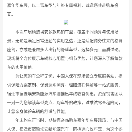
嘉年华车展，以丰富车型与年终专属福利，诚邀您共赴购车盛
宴。
本次车展精选埃安多款热销车型，覆盖不同预算与使用场
景，无论是满足日常通勤的实用之选，还是适配商务往来的格调
座驾，亦或是兼顾多人出行的舒适车型，选择多元且品质过硬。
现场将全方位展示车辆核心配置与细节优势，让您深入了解每款
车的实用价值。
为让您购车全程无忧，中国人保在现场设立专属服务站，提
供保险方案定制、保费透明测算、理赔流程详解等一站式服务；
宿迁市宿豫埃安新能源汽车则推出年终收官优惠，资深销售团队
一对一为您解读车型亮点、购车补贴政策，试乘试驾全程陪同，
让您亲身体验车辆的舒适与性能。
年末购车正当时，期待您亲临购车嘉年华车展现场，与中国
人保、宿迁市宿豫埃安新能源汽车一同挑选心仪座驾，为这个冬