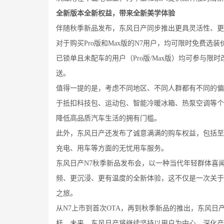
全新版本全新权益，带来全新美学体验
伴随秋季新品发布，东风日产同步推出更具灵活性、更
对于购买Pro版和Max版的N7用户，均可限时免费选
已锁单且未配车的用户（Pro版/Max版）均可参与
送。
值得一提的是，考虑不同地区、不同人群都有不同的偏
于抵扣科技包、运动包、智能冷暖冰箱、热泵空调等个
降低高品质汽车生活的拥有门槛。
此外，东风日产还发布了诚意满满的购车权益，包括至高
充电、用车等方面的无忧用车服务。
东风日产N7秋季新品发布会，以一种当代年轻群体喜
频、更沉浸、更有温度的全新体验，这不仅是一次关于
之旅。
从N7上市到首次OTA，再到秋季新品的推出，东风日
杆。未来，东风日产将继续坚持以用户为中心，深化产