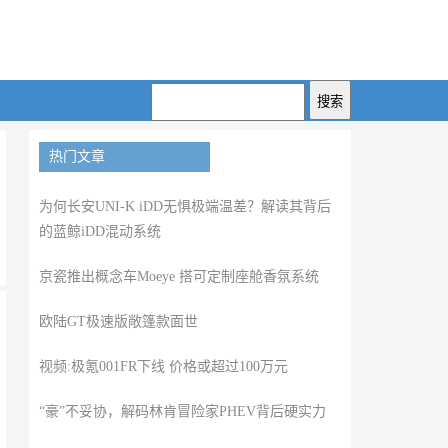
热门文章
为何长安UNI-K iDD无惧极端温差？解读其背后
的蓝鲸iDD混动系统
京瓷推出概念车Moeye 搭可定制座舱香氛系统
欧陆GT极速版敞篷款面世
视频:极氪001FR下线 价格或超过100万元
“豪”不妥协，解码林肯冒险家PHEV背后硬实力