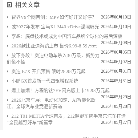
相关文章
智界V9全网首测：MPV如何好开又好停？
2026年06月10日
或2027年发布 宝马X1 M40 xDrive谍照曝光
2026年06月10日
李想：底盘技术或成为中国汽车品牌全球化的最后短板
2026年06月08日
2026款比亚迪海鸥上市 售价6.99-8.59万元
2026年06月05日
放下身段！奥迪电动车杀入30万级，新势力
们慌不慌
2026年06月02日
奥迪 E7X 开启预售 限时28.98万元起
2026年06月01日
小鹏GX首发新一代四驱增程系统
2026年05月31日
爆上加爆！方程豹钛7EV闪充版上市19.98万元起
2026年05月29日
2026北京车展：电动化加速、AI智能化跃
迁、全球汽车业竞逐新赛道
2026年05月28日
212 T01 METTA全球首发，212越野车携手京东汽车打造
“全民越野好车”新篇章
2026年05月27日