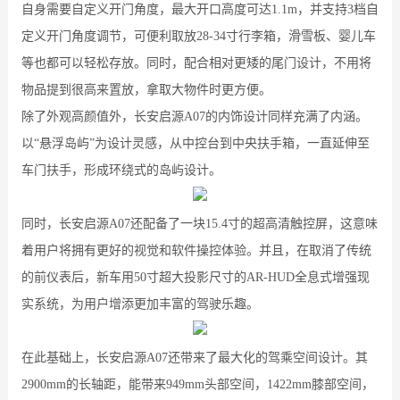
自身需要自定义开门角度，最大开口高度可达1.1m，并支持3档自
定义开门角度调节，可便利取放28-34寸行李箱，滑雪板、婴儿车
等也都可以轻松存放。同时，配合相对更矮的尾门设计，不用将
物品提到很高来置放，拿取大物件时更方便。
除了外观高颜值外，长安启源A07的内饰设计同样充满了内涵。
以“悬浮岛屿”为设计灵感，从中控台到中央扶手箱，一直延伸至
车门扶手，形成环绕式的岛屿设计。
同时，长安启源A07还配备了一块15.4寸的超高清触控屏，这意味
着用户将拥有更好的视觉和软件操控体验。并且，在取消了传统
的前仪表后，新车用50寸超大投影尺寸的AR-HUD全息式增强现
实系统，为用户增添更加丰富的驾驶乐趣。
在此基础上，长安启源A07还带来了最大化的驾乘空间设计。其
2900mm的长轴距，能带来949mm头部空间，1422mm膝部空间，