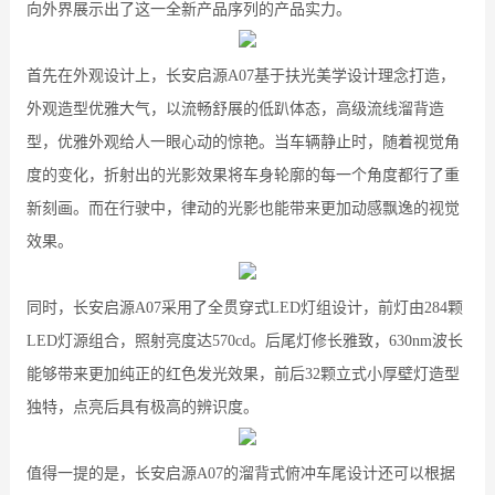
向外界展示出了这一全新产品序列的产品实力。
首先在外观设计上，长安启源A07基于扶光美学设计理念打造，
外观造型优雅大气，以流畅舒展的低趴体态，高级流线溜背造
型，优雅外观给人一眼心动的惊艳。当车辆静止时，随着视觉角
度的变化，折射出的光影效果将车身轮廓的每一个角度都行了重
新刻画。而在行驶中，律动的光影也能带来更加动感飘逸的视觉
效果。
同时，长安启源A07采用了全贯穿式LED灯组设计，前灯由284颗
LED灯源组合，照射亮度达570cd。后尾灯修长雅致，630nm波长
能够带来更加纯正的红色发光效果，前后32颗立式小厚壁灯造型
独特，点亮后具有极高的辨识度。
值得一提的是，长安启源A07的溜背式俯冲车尾设计还可以根据