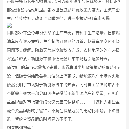
乘联会秘书长崔东树表示，9月的新能源车与传统燃油车环比走势
都受到政策推动明显。各地出台鼓励消费政策力度大，主流车企
生产持续拉升，改变了淡季规律，进一步拉动9月车市火爆。
同时部分车企今年也调整了生产节奏，有利于生产增量，目前燃
油车库存逐步充裕，生产制约问题已经改善，畅销车型交付不畅
问题逐步缓解。随着天气转冷和秋收完成，农村地区的购车热情
将逐步释放，新能源车和中低端燃油车市场也会逐步升温。
通过9月的车市火爆情况来看，购置税减半的政策推动的确功不可
没，但随着供给改善叠加油价上浮预期，新能源汽车市场的火爆
依然说明了市场对于新能源汽车的热衷，同时自主品牌的市占率
不断攀升很大一部分原因也是得益于新能源汽车的增量，可见自
主品牌面对市场变化的快速反应与调整能力，同时这也为那些主
流合资品牌敲响了警钟，毕竟在瞬息万变的电动化市场，不进则
退，留给合资品牌的时间真的不多了。
相关热词搜索：