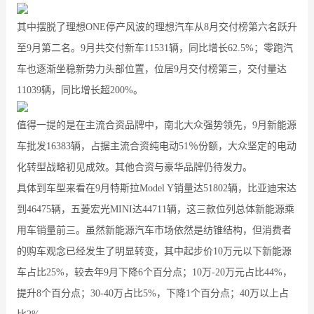
其中摆脱了理想ONE停产风波的理想汽车从8月交付榜第六名跃升
至9月第二名。9月共交付新车11531辆，同比增长62.5%；零跑汽
车也逐渐坐稳新势力头部位置，位居9月交付榜第三，交付量达
11039辆，同比增长超200%。
值得一提的是在主流合资品牌中，南北大众强势领先，9月新能源
车批发16383辆，占据主流合资纯电动51％份额，大众坚定的电动
化转型战略初见成效。其他合资与豪华品牌仍待发力。
具体到车型来看在9月特斯拉Model Y销量达51802辆，比亚迪宋达
到46475辆，五菱宏光MINI达44711辆，这三款位列总体新能源乘
用车销量前三。虽然新能源汽车市场依然是纺锥结构，但消费者
的购车观念已经发生了明显转变，其中起步价10万元以下新能源
车占比25%，较去年9月下降6个百分点；10万-20万元占比44%，
提升8个百分点；30-40万占比5%，下降1个百分点；40万以上占