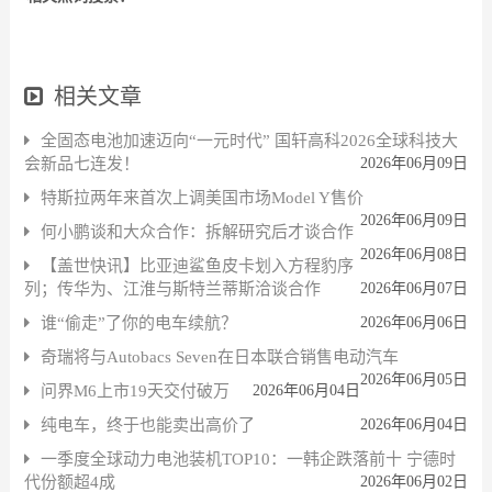
相关文章
全固态电池加速迈向“一元时代” 国轩高科2026全球科技大
会新品七连发！
2026年06月09日
特斯拉两年来首次上调美国市场Model Y售价
2026年06月09日
何小鹏谈和大众合作：拆解研究后才谈合作
2026年06月08日
【盖世快讯】比亚迪鲨鱼皮卡划入方程豹序
列；传华为、江淮与斯特兰蒂斯洽谈合作
2026年06月07日
谁“偷走”了你的电车续航？
2026年06月06日
奇瑞将与Autobacs Seven在日本联合销售电动汽车
2026年06月05日
问界M6上市19天交付破万
2026年06月04日
纯电车，终于也能卖出高价了
2026年06月04日
一季度全球动力电池装机TOP10：一韩企跌落前十 宁德时
代份额超4成
2026年06月02日