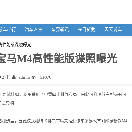
新车出行
汽车人生
车界新讯
今日新秀
天天说车
4高性能版谍照曝光
 宝马M4高性能版谍照曝光
月27日
admin
61876
4的路试谍照，新车采用了中置四出排气布局，由此可推测该车型极有可
正式亮相。
格栅造型，因此仅从独特的排气布局来推测该车倒是也有可能是新款M4