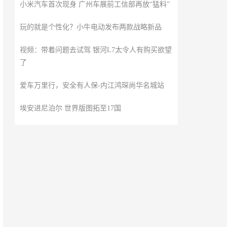
小米汽车首次现身 广州车展前工信部再放“猛料”
玩的就是个性化？小牛电动发布两款战略新品
视频：带着问题去试驾 银河L7太令人有购买欲望
了
爱车万里行，安全有人保-内江鸿琛尚华名城站
埃安进尼泊尔 世界版图拓至17国