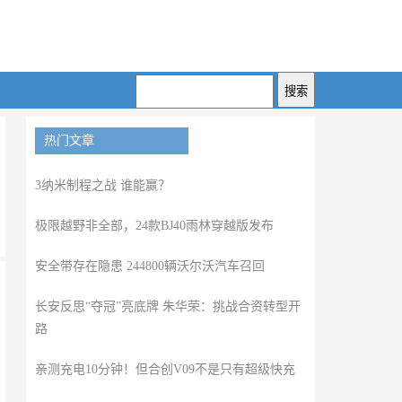
热门文章
3纳米制程之战 谁能赢？
极限越野非全部，24款BJ40雨林穿越版发布
安全带存在隐患 244800辆沃尔沃汽车召回
长安反思“夺冠”亮底牌 朱华荣：挑战合资转型开
路
亲测充电10分钟！但合创V09不是只有超级快充