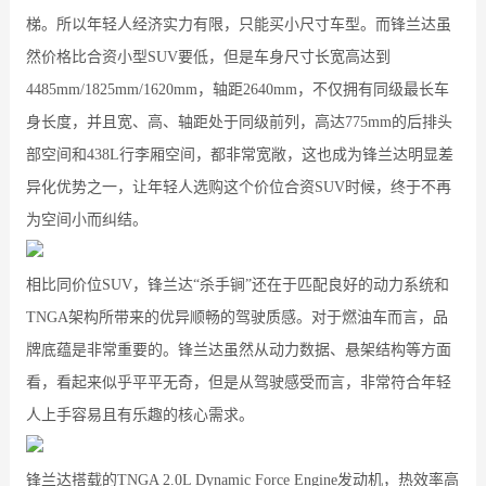
梯。所以年轻人经济实力有限，只能买小尺寸车型。而锋兰达虽
然价格比合资小型SUV要低，但是车身尺寸长宽高达到
4485mm/1825mm/1620mm，轴距2640mm，不仅拥有同级最长车
身长度，并且宽、高、轴距处于同级前列，高达775mm的后排头
部空间和438L行李厢空间，都非常宽敞，这也成为锋兰达明显差
异化优势之一，让年轻人选购这个价位合资SUV时候，终于不再
为空间小而纠结。
相比同价位SUV，锋兰达“杀手锏”还在于匹配良好的动力系统和
TNGA架构所带来的优异顺畅的驾驶质感。对于燃油车而言，品
牌底蕴是非常重要的。锋兰达虽然从动力数据、悬架结构等方面
看，看起来似乎平平无奇，但是从驾驶感受而言，非常符合年轻
人上手容易且有乐趣的核心需求。
锋兰达搭载的TNGA 2.0L Dynamic Force Engine发动机，热效率高