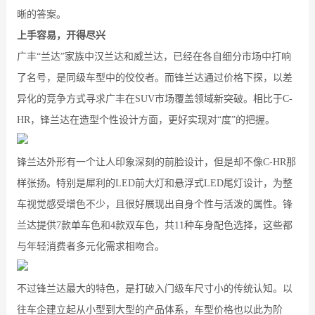
晰的答案。
上手容易，开得尽兴
广丰“兰达”家族中汉兰达和威兰达，已经在各自细分市场中打响
了名号，是同级车型中的佼佼者。而锋兰达通过价格下探，以差
异化的竞争方式寻求广丰在SUV市场覆盖领域新突破。相比于C-
HR，锋兰达在造型个性设计方面，更好实现对“度”的把握。
锋兰达外形有一个让人印象深刻的前脸设计，但是却不像C-HR那
样张扬。特别是犀利的LED前大灯和悬浮式LED尾灯设计，为整
车视觉感受增色不少，且很好展现出自身个性与活泼的属性。锋
兰达提供7款单车色和4款双车色，共11种车身配色选择，这些都
与年轻消费者多元化需求相吻合。
不过锋兰达最大的特色，是打破入门级车尺寸小的传统认知。以
往车企建立起从小型到大型的产品体系，车型价格也以此为阶