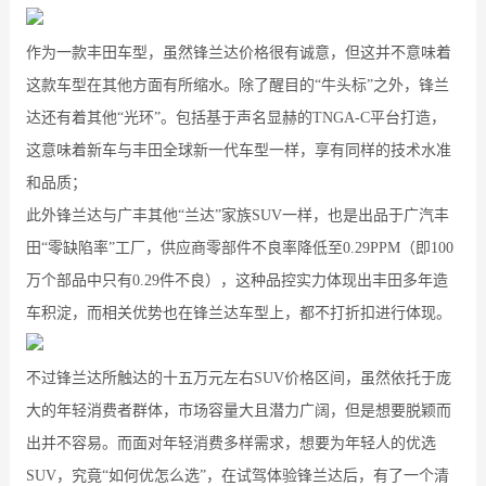
作为一款丰田车型，虽然锋兰达价格很有诚意，但这并不意味着
这款车型在其他方面有所缩水。除了醒目的“牛头标”之外，锋兰
达还有着其他“光环”。包括基于声名显赫的TNGA-C平台打造，
这意味着新车与丰田全球新一代车型一样，享有同样的技术水准
和品质；
此外锋兰达与广丰其他“兰达”家族SUV一样，也是出品于广汽丰
田“零缺陷率”工厂，供应商零部件不良率降低至0.29PPM（即100
万个部品中只有0.29件不良），这种品控实力体现出丰田多年造
车积淀，而相关优势也在锋兰达车型上，都不打折扣进行体现。
不过锋兰达所触达的十五万元左右SUV价格区间，虽然依托于庞
大的年轻消费者群体，市场容量大且潜力广阔，但是想要脱颖而
出并不容易。而面对年轻消费多样需求，想要为年轻人的优选
SUV，究竟“如何优怎么选”，在试驾体验锋兰达后，有了一个清