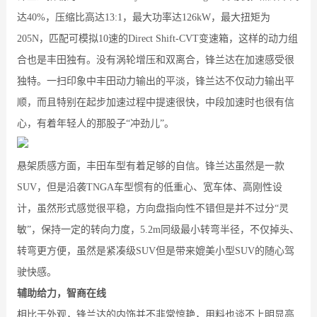
达40%，压缩比高达13:1，最大功率达126kW，最大扭矩为
205N，匹配可模拟10速的Direct Shift-CVT变速箱，这样的动力组
合也是丰田独有。没有涡轮增压和双离合，锋兰达在加速感受很
独特。一扫印象中丰田动力输出的平淡，锋兰达不仅动力输出平
顺，而且特别在起步加速过程中提速很快，中段加速时也很有信
心，有着年轻人的那股子“冲劲儿”。
悬架质感方面，丰田车型有着足够的自信。锋兰达虽然是一款
SUV，但是沿袭TNGA车型惯有的低重心、宽车体、高刚性设
计，虽然形式感觉很平稳，方向盘指向性不错但是并不过分“灵
敏”，保持一定的转向力度，5.2m同级最小转弯半径，不仅掉头、
转弯更方便，虽然是紧凑级SUV但是带来媲美小型SUV的随心驾
驶快感。
辅助给力，智商在线
相比于外观，锋兰达的内饰并不非常惊艳，用料也谈不上明显高