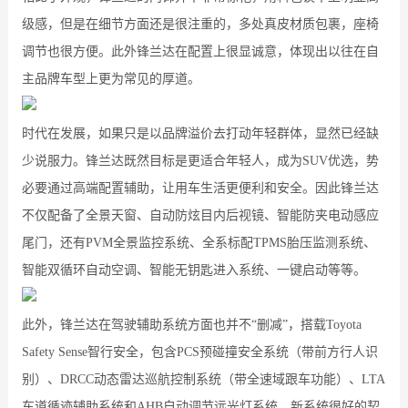
级感，但是在细节方面还是很注重的，多处真皮材质包裹，座椅
调节也很方便。此外锋兰达在配置上很显诚意，体现出以往在自
主品牌车型上更为常见的厚道。
时代在发展，如果只是以品牌溢价去打动年轻群体，显然已经缺
少说服力。锋兰达既然目标是更适合年轻人，成为SUV优选，势
必要通过高端配置辅助，让用车生活更便利和安全。因此锋兰达
不仅配备了全景天窗、自动防炫目内后视镜、智能防夹电动感应
尾门，还有PVM全景监控系统、全系标配TPMS胎压监测系统、
智能双循环自动空调、智能无钥匙进入系统、一键启动等等。
此外，锋兰达在驾驶辅助系统方面也并不“删减”，搭载Toyota
Safety Sense智行安全，包含PCS预碰撞安全系统（带前方行人识
别）、DRCC动态雷达巡航控制系统（带全速域跟车功能）、LTA
车道循迹辅助系统和AHB自动调节远光灯系统。新系统很好的契