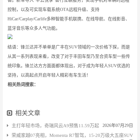
善。新车导入“丰云悦享”智行互联服务，实现手机对车辆的远程
控制，以及可实现车载系统OTA远程升级、支持
HiCar/Carplay/Carlife多种智能手机联携、在线导航、在线影音、
蓝牙音乐等众多人气功能。
结语：锋兰达并不单单是广丰在SUV领域的一次价格下探，而是
从其一系列表现来看，改变了对于丰田车型乃至合资车型一些传
统印象。锋兰达方方面面都体现出，对于成为年轻人SUV优选的
坚持，以高起点开启年轻人精彩有车生活！
相关热词搜索：
相关文章
主打年轻市场，奇瑞风云A9预售11.59万起
2026年07月29日
荣威家越07亮相，Momenta R7智驾，15-20万级大五座SUV