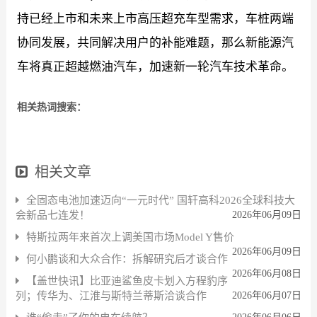
持已经上市和未来上市高压超充车型需求，车桩两端
协同发展，共同解决用户的补能难题，那么新能源汽
车将真正超越燃油汽车，加速新一轮汽车技术革命。
相关热词搜索：
相关文章
全固态电池加速迈向“一元时代” 国轩高科2026全球科技大
会新品七连发！
2026年06月09日
特斯拉两年来首次上调美国市场Model Y售价
2026年06月09日
何小鹏谈和大众合作：拆解研究后才谈合作
2026年06月08日
【盖世快讯】比亚迪鲨鱼皮卡划入方程豹序
列；传华为、江淮与斯特兰蒂斯洽谈合作
2026年06月07日