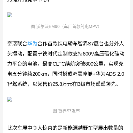
图 沃尔沃EM90（车厂首款纯电MPV）
奇瑞联合
华为
合作首款纯电轿车智界S7展台也分外人
头攒动，配置宁德时代定制款支持800V高压碳化硅动
力平台的电池，最高CLTC续航突破800公里，实现充
电五分钟续200km，同时搭载鸿蒙座舱+华为ADS 2.0
智驾系统，以起售价25.8万元在B级市场遥遥领先。
图 智界S7发布
此次车展中令人惊喜的是新能源越野车型展出数量的