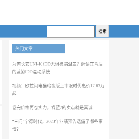
热门文章
为何长安UNI-K iDD无惧极端温差？解读其背后
的蓝鲸iDD混动系统
视频：欧拉闪电猫暗夜版上市限时优惠价17.63万
起
卷完价格再卷实力，睿蓝7的卖点就是真诚
“三问”宁德时代，2023年业绩预告透露了哪些事
情？