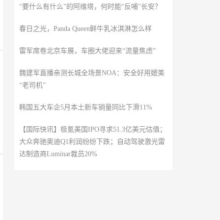
“要什么有什么”的阿维塔，何时能“反哺”长安？
春日之光，Panda Queen鲜牛乳冰淇淋怎么样
雷军席卷北京车展，车圈大佬迎来“流量焦虑”
魏建军直播亲测长城全场景NOA：安全好用媲美
“老司机”
韩国五大车企5月本土新车销量同比下滑11%
【国际快讯】极氪美国IPO寻求51.3亿美元估值；
大众奔驰奥迪Q1利润纷纷下跌；自动驾驶激光雷
达制造商Luminar裁员20%