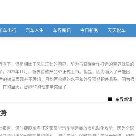
新车出行
汽车人生
车界新讯
今日新秀
天天说车
行旗下，但是相比于风头正劲的问界，华为与奇瑞合作打造的智界就显的
。2023年11月，智界首款产品S7正式上市。但是，因为陷入了产能困
以后的销量表现并不理想，月均百余辆的水平和外界预期相差悬殊。因为根
在的当天，智界S7的预定量突破了...
车界新讯
攻势
社报道，保时捷股东呼吁这家豪华汽车制造商放慢电动化攻势，因为全球
经威胁到该公司的销量和利润。图片来源：保时捷图片来源于网络，如有