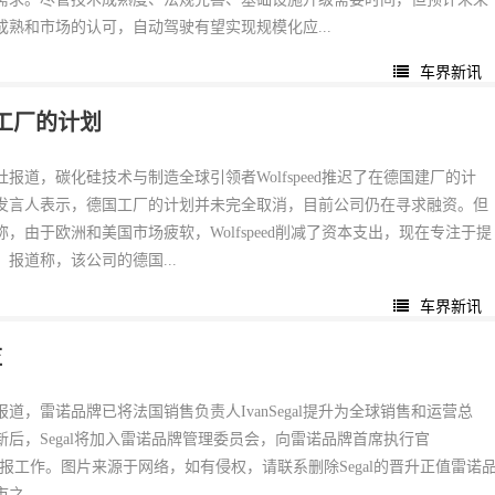
熟和市场的认可，自动驾驶有望实现规模化应...
车界新讯
体工厂的计划
报道，碳化硅技术与制造全球引领者Wolfspeed推迟了在德国建厂的计
发言人表示，德国工厂的计划并未完全取消，目前公司仍在寻求融资。但
，由于欧洲和美国市场疲软，Wolfspeed削减了资本支出，现在专注于提
报道称，该公司的德国...
车界新讯
监
道，雷诺品牌已将法国销售负责人IvanSegal提升为全球销售和运营总
新后，Segal将加入雷诺品牌管理委员会，向雷诺品牌首席执行官
bolive汇报工作。图片来源于网络，如有侵权，请联系删除Segal的晋升正值雷诺
...