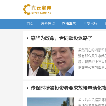
首页
汽云焦点
缤纷车族
平安出行
靠华为改命，尹同跃没退路了
虽然同在的鸿蒙智
没有那么风生水起了
境，智界S7上市
据智界公布的消息，
传保时捷被投资者要求放慢电动化
盖世汽车讯据彭博
市场的发展放缓已