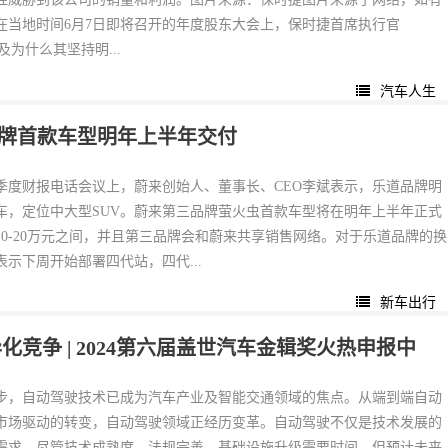
在当地时间6月7日即将召开的年度股东大会上，保时捷首席执行官
被问及为什么其坚持明...
汽车人生
品牌首款车型明年上半年交付
一季度财报电话会议上，蔚来创始人、董事长、CEO李斌表示，乐道品牌明
车，定位中大型SUV。蔚来第三品牌萤火虫首款车型将在明年上半年正式
10-20万元之间，并且第三品牌会和蔚来共享销售网络。对于乐道品牌的换
示下周开始部署四代站，四代...
新车出行
竞争 | 2024第六届盖世汽车金辑奖火热申报中
步，自动驾驶技术已成为汽车产业及智能交通领域的焦点。从端到端自动
市场驱动的转变，自动驾驶领域正经历变革。自动驾驶不仅是技术发展的
需求。尽管技术成熟度、法规完善、基础设施升级需要时间，但预计未来