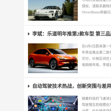
侵权，请联系删除
OliverBlume将
李斌：乐道明年推第2款车型 第三
在6月6日蔚来第
年将会推出第二款
交付，价格区间在
电网络布局，李斌表
自动驾驶技术热战，创新突围与差异化
随着科技的飞速进
驾驶理念到规模化
必然，也反映市场