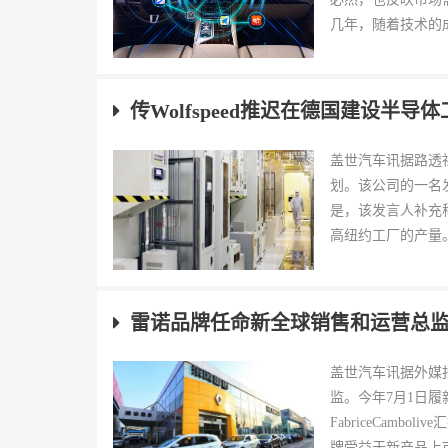
几年，随着技术的成
传Wolfspeed推迟在德国建设半导
盖世汽车讯据路透社
划。该公司的一名
是，该发言人补充称
高纽约工厂的产量。
雷诺品牌任命新全球销售和运营总
盖世汽车讯据外媒报
监。今年7月1日履
FabriceCam
牌受益于新产品上市之